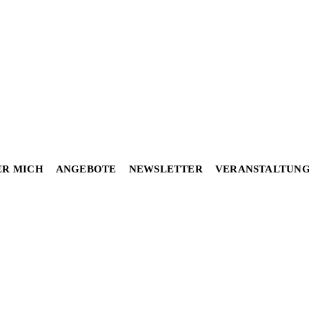
en-Mond-Kraft-Spazi
ER MICH
ANGEBOTE
NEWSLETTER
VERANSTALTUN