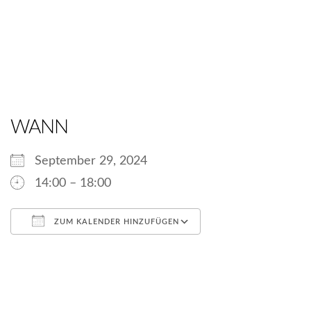
WANN
September 29, 2024
14:00 – 18:00
ZUM KALENDER HINZUFÜGEN
ICS herunterladen
Google Kalender
iCalendar
Office 365
Outlook Live